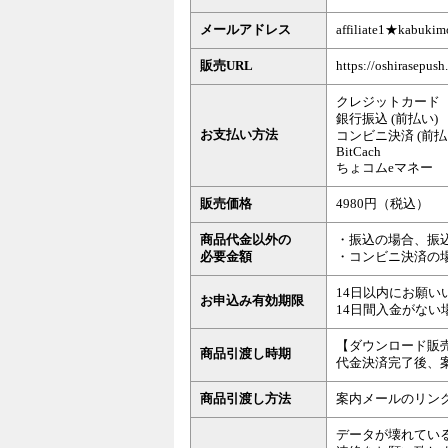
メールアドレス
affiliate1★k
販売URL
https://oshirasepush.
クレジットカード
銀行振込 (前払い)
お支払い方法
コンビニ決済 (前払
BitCach
ちょコムeマネー
販売価格
4980円（税込）
商品代金以外の
・振込の場合、振
必要金額
・コンビニ決済の
14日以内にお願い
お申込み有効期限
14日間入金がな
【ダウンロード販
商品引渡し時期
代金決済完了後、
商品引渡し方法
案内メールのリン
データが壊れてい